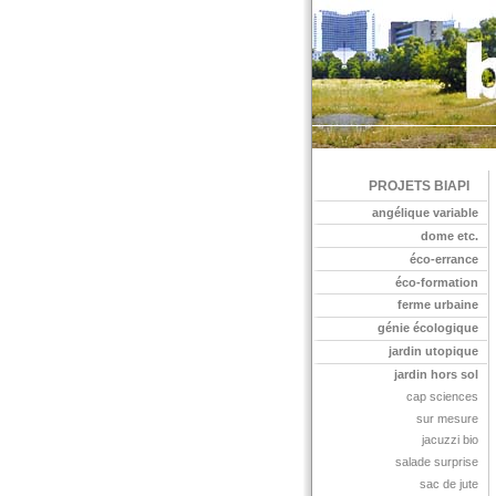
PROJETS BIAPI
angélique variable
dome etc.
éco-errance
éco-formation
ferme urbaine
génie écologique
jardin utopique
jardin hors sol
cap sciences
sur mesure
jacuzzi bio
salade surprise
sac de jute