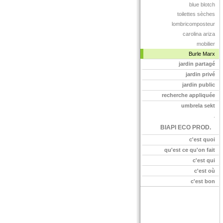
blue blotch
toilettes sèches
lombricomposteur
carolina ariza
mobilier
Burle Marx
jardin partagé
jardin privé
jardin public
recherche appliquée
umbrela sekt
.
BIAPI ECO PROD.
c'est quoi
qu'est ce qu'on fait
c'est qui
c'est où
c'est bon